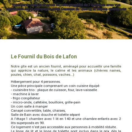
Vous serez sous le charme de cette propriété de 7 hectares avec vue
imprenable sur la campagne entre Causses du Quercy et Ségala quercynois
Le Fournil du Bois de Lafon
Notre gîte est un ancien fournil, aménagé pour accueillir une famille
qui apprécie la nature, le calme et les animaux (chèvres naines,
poules, chien, chat, poissons, vaches...)
Hébergement pour 4 personnes.
Une pièce principale comprenant un coin cuisine équipé
- cuisinière trio : plaque de cuisson, four, lave-vaisselle
- machine à laver
- frigo congélateur
- micro-onde, cafetière, bouilloire, grille-pain
Un coin salle à manger
Canapé convertible, table, chaises,
Salle de Bain avec douche et toilette séparé
A l’étage 1 chambre avec 1 lit en 140 et une chambre enfants avec 2
lits superposés en 90.
Ce logement n’est pas accessible aux personnes à mobilité réduite.
Le linge de lit et le linge de toilette sont inclus dans le prix dès la