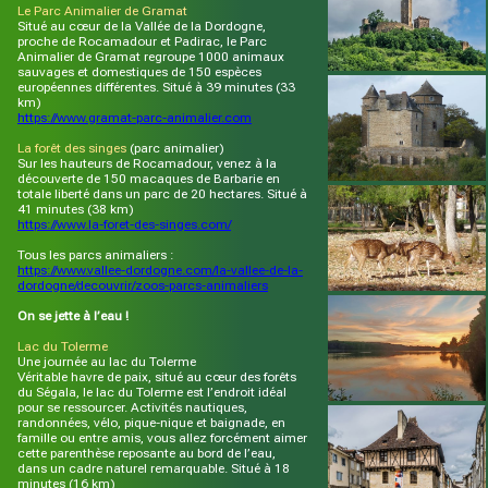
Le Parc Animalier de Gramat
Situé au cœur de la Vallée de la Dordogne,
proche de Rocamadour et Padirac, le Parc
Animalier de Gramat regroupe 1000 animaux
sauvages et domestiques de 150 espèces
européennes différentes. Situé à 39 minutes (33
km)
https://www.gramat-parc-animalier.com
La forêt des singes
(parc animalier)
Sur les hauteurs de Rocamadour, venez à la
découverte de 150 macaques de Barbarie en
totale liberté dans un parc de 20 hectares. Situé à
41 minutes (38 km)
https://www.la-foret-des-singes.com/
Tous les parcs animaliers :
https://www.vallee-dordogne.com/la-vallee-de-la-
dordogne/decouvrir/zoos-parcs-animaliers
On se jette à l’eau !
Lac du Tolerme
Une journée au lac du Tolerme
Véritable havre de paix, situé au cœur des forêts
du Ségala, le lac du Tolerme est l’endroit idéal
pour se ressourcer. Activités nautiques,
randonnées, vélo, pique-nique et baignade, en
famille ou entre amis, vous allez forcément aimer
cette parenthèse reposante au bord de l’eau,
dans un cadre naturel remarquable. Situé à 18
minutes (16 km)