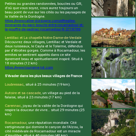
Petites ou grandes randonnées, boucles ou GR,
d’où que vous soyez, vous aurez toujours un
beau point de vue sur les cités ou les paysages de
la Vallée de la Dordogne.
https://www.vallee-dordogne.com/offres/les-
itineraires-du-parc-boucle-entre-rocamadour-et-
le-gouffre-de-padirac-rocamadour-fr-3718786
Lentillac et La chapelle Notre-Dame-de-Verdale
Découvrez deux villages, Lentillac et Verdale et
deux ruisseaux, le Cayla et le Tolerme, défendus
par d’étroites gorges. Comme à Rocamadour, les
ermites se sentirent appelés dans ce site
âprement beau et spirituellement inspiré. Situé à
18 minutes (12 km)
https://www.tourisme-lot.com
S’évader dans les plus beaux villages de France
Loubressac
, situé à 25 minutes (19 km).
Autoire et sa cascade
, un village au pied de la
falaise, situé à 23 minutes (17 km)
Carennac
, joyau de la vallée de la Dordogne qui
respire la douceur de vivre... situé 29 minutes (25
km)
Rocamadour
, une réputation mondiale. Cité
vertigineuse qui domine le canyon de l'Alzou, la
cité médiévale de Rocamadour est un miracle
d’équilibre, situé à 46 minutes (40 km).