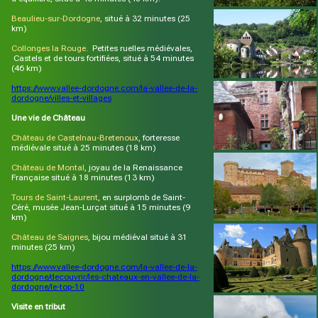
Beaulieu-sur-Dordogne
, situé à 32 minutes (25
km)
Collonges la Rouge.
Petites ruelles médiévales,
Castels et de tours fortifiées, situé à 54 minutes
(46 km)
https://www.vallee-dordogne.com/la-vallee-de-la-
dordogne/villes-et-villages
Une vie de Château
Château de Castelnau-Bretenoux
, forteresse
médiévale situé à 25 minutes (18 km)
Château de Montal
, joyau de la Renaissance
Française situé à 18 minutes (13 km)
Tours de Saint-Laurent
, en surplomb de Saint-
Céré, musée Jean-Lurçat situé à 15 minutes (9
km)
Château de Saignes
, bijou médiéval situé à 31
minutes (25 km)
https://www.vallee-dordogne.com/la-vallee-de-la-
dordogne/decouvrir/les-chateaux-en-vallee-de-la-
dordogne/le-top-10
Visite en tribut