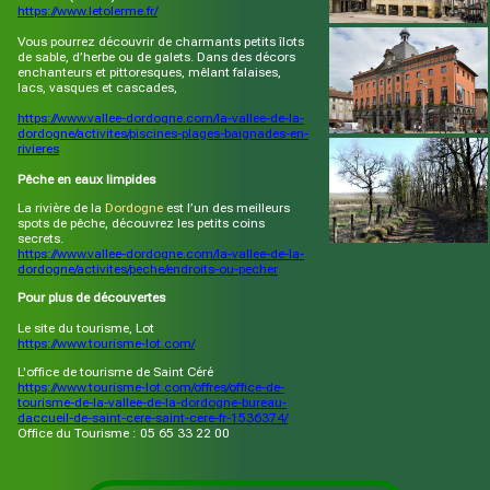
https://www.letolerme.fr/
Vous pourrez découvrir de charmants petits îlots
de sable, d’herbe ou de galets. Dans des décors
enchanteurs et pittoresques, mêlant falaises,
lacs, vasques et cascades,
https://www.vallee-dordogne.com/la-vallee-de-la-
dordogne/activites/piscines-plages-baignades-en-
rivieres
Pêche en eaux limpides
La rivière de la
Dordogne
est l’un des meilleurs
spots de pêche, découvrez les petits coins
secrets.
https://www.vallee-dordogne.com/la-vallee-de-la-
dordogne/activites/peche/endroits-ou-pecher
Pour plus de découvertes
Le site du tourisme, Lot
https://www.tourisme-lot.com/
L'office de tourisme de Saint Céré
https://www.tourisme-lot.com/offres/office-de-
tourisme-de-la-vallee-de-la-dordogne-bureau-
daccueil-de-saint-cere-saint-cere-fr-1536374/
Office du Tourisme : 05 65 33 22 00