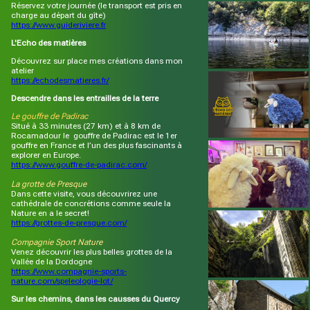
Réservez votre journée (le transport est pris en
charge au départ du gîte)
https://www.guideriviere.fr
L'Echo des matières
Découvrez sur place mes créations dans mon
atelier
https://echodesmatieres.fr/
Descendre dans les entrailles de la terre
Le gouffre de Padirac
Situé à 33 minutes (27 km) et à 8 km de
Rocamadour le gouffre de Padirac est le 1er
gouffre en France et l’un des plus fascinants à
explorer en Europe.
https://www.gouffre-de-padirac.com/
La grotte de Presque
Dans cette visite, vous découvrirez une
cathédrale de concrétions comme seule la
Nature en a le secret!
https://grottes-de-presque.com/
Compagnie Sport Nature
Venez découvrir les plus belles grottes de la
Vallée de la Dordogne
https://www.compagnie-sports-
nature.com/speleologie-lot/
Sur les chemins, dans les causses du Quercy